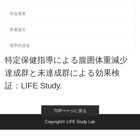
学会発表
原著論文
競争的資金
特定保健指導による腹囲体重減少
達成群と未達成群による効果検
証：LIFE Study.
TOPページに戻る
Copyright© LIFE Study Lab