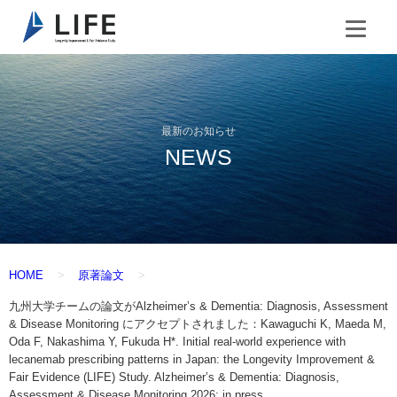
最新のお知らせ
NEWS
HOME
原著論文
九州大学チームの論文がAlzheimer’s & Dementia: Diagnosis, Assessment
& Disease Monitoring にアクセプトされました：Kawaguchi K, Maeda M,
Oda F, Nakashima Y, Fukuda H*. Initial real-world experience with
lecanemab prescribing patterns in Japan: the Longevity Improvement &
Fair Evidence (LIFE) Study. Alzheimer’s & Dementia: Diagnosis,
Assessment & Disease Monitoring 2026: in press.